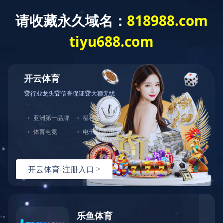
开云体育,kaiyun,开云,体育,官网,入口,登录,
最新,官方,全站,APP下载
欢迎进入开云体育·(中国)官方网站 官网！
网站开云体育,kaiyun,开
关于我们
开云体育·(中国)官方网
云,体育,官网,入口,登录,
站
栏目导航
当前位置：
主页
>
开云体育·(中国)官方网
最新,官方,全站,APP下载
产品类别
调节阀
电动阀门
气动阀门
阀门定位器