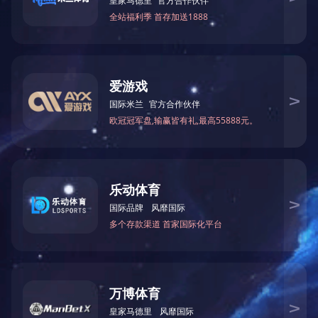
真空阀门
其他阀门
进口阀门-配件
阀门配件
推荐产品
ZJMQ气动大口径套筒调节阀