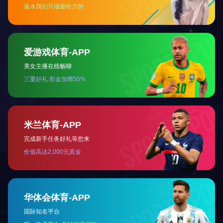
地址 ：江苏省南京市江宁滨江经
济技术开发区润寿路6号
邮编 ：211162
邮箱 ：
NJHDKZF@163.com
QQ 客服：2791404599
微信客服：13813962925
网站开云体育,kaiyun,开云,体育,官网,入口,登录,最新,官方,全站,AP
电话 ：025-8
传真 ：025-8
地址 ：江
邮箱 ：
NJHD