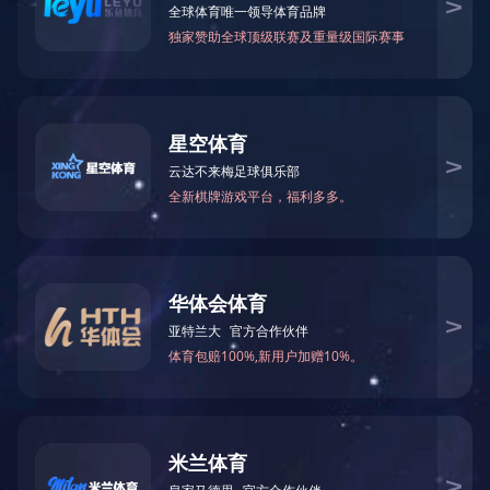
电磁阀
球阀
蝶阀
隔膜阀
圆盘式疏水阀
闸阀
截止阀
止回阀
减压阀
安全阀
刀闸阀
疏水阀
方形闸门
呼吸阀
阻火器
过滤器
水力控制阀
大口径阀门 风门
卫生级-食品级阀门