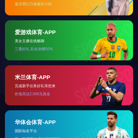
地址 ：江苏省南京市江宁滨江经
济技术开发区润寿路6号
邮编 ：211162
邮箱 ：
NJHDKZF@163.com
QQ 客服：2791404599
微信客服：13813962925
网站开云体育,kaiyun,开云,体育,官网,入口,登录,最新,官方,全站,AP
电话 ：025-8
传真 ：025-8
地址 ：江
邮箱 ：
NJHD