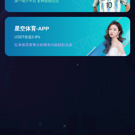
二、尺寸和重量 单位：mm
DN
L
350
980
400
1100
法兰连接尺寸
本产品法兰连接尺寸符合：JB/T79
PN64）。根据用户特殊要求，本