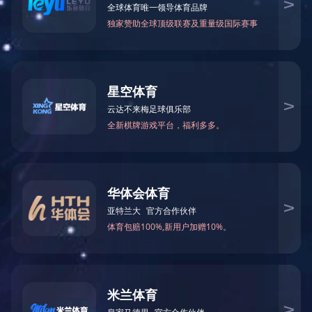
电磁阀
球阀
蝶阀
隔膜阀
闸阀
截止阀
止回阀
减压阀
安全阀
刀闸阀
疏水阀
方形闸门
呼吸阀
阻火器
过滤器
水力控制阀
大口径阀门 风门
卫生级-食品级阀门