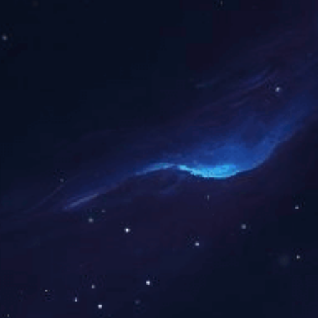
精小型气动调节阀
气动切断O型球阀
开云体育·(中国)官方网站
服务热线
13905143133
电话 ：025-84950987
传真 ：025-84950997
地址 ：江苏省南京市江宁滨江经