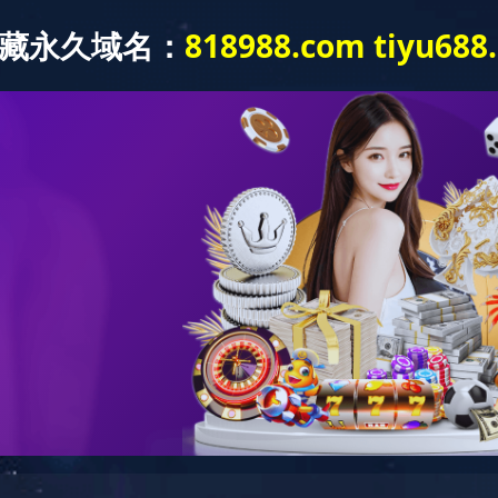
,最新,官方,全站,APP下载
中国)官方网
荣誉资质
技术中心
客
站
开云体育·(中国)官方网站
法兰衬胶蝶阀
浏览： 发布日期：2018-10-24 16:11:47