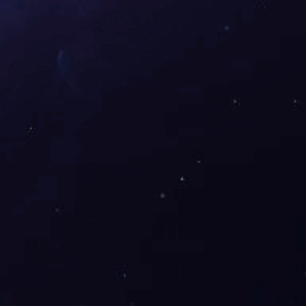
0
62
164
125
150
14
-
0
62
164
125
180
24
-
0
62
164
125
180
30
-
0
62
164
125
180
37
-
0
72
268
177
300
60
-
0
77
289
200
300
90
78
0
118
338
270
400
138
118
0
118
338
270
400
168
136
0
118
338
270
400
203
171
0
118
338
270
400
265
225
0
136
515
362
400
318
271
0
125
503
443
450
530
464
0
125
503
443
450
605
512
00
200
513
531
500
832
703
00
200
513
531
500
946
794