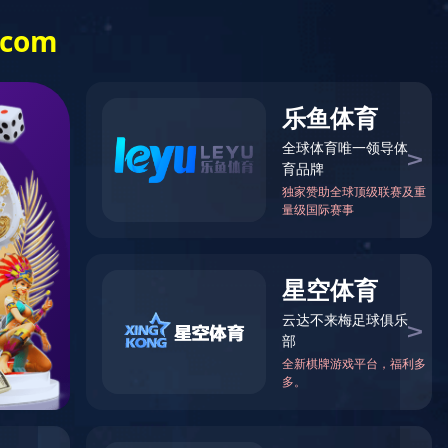
关于我们
|
开云体育·(中国)官方网站
|
开云体育·(中国)官方网站
13905143133
全国统一销售热线：
户业绩
人才招聘
开云体育·(中国)官方网
站