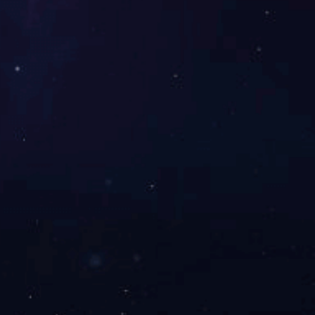
1000
550
300
1175
1120
28-30
24-30
27
723
893
3D
～
260
1200
630
350
1405
1340
32-33
28-33
30
833
1032
3D
～
260
采用标准：设计制造：
GB12238
结构长度：长结构
GB12221
（
14
系列）
短结构
GB1
GB/T17241.6
（
PN0.6MPa
）
为本厂基型产品。
2
、阀体材料为不锈钢时，结构长度标准采用
GB12221
上一条
下一篇：
法兰硬
方,全站,APP下载
关于我们
开云体育·(中国)官方网站
|
|
人才招聘
开云体育·(中国)官方网站
|
|