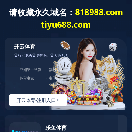
开云体育,kaiyun,开云,体育,官网,入口,登录,
最新,官方,全站,APP下载
欢迎进入开云体育·(中国)官方网站 官网！
网站开云体育,kaiyun,开
关于我们
开云体育·(中国)官方网
云,体育,官网,入口,登录,
站
栏目导航
当前位置：
主页
>
开云体育·(中国)官方网
最新,官方,全站,APP下载
产品类别
调节阀
电动阀门
气动阀门
阀门定位器