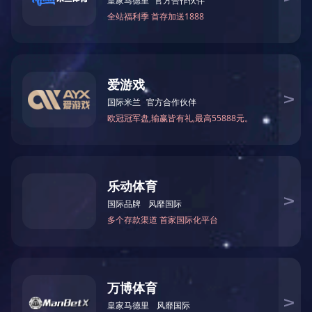
整体法兰端阀门结构设计可用在闸
真空阀门
闸阀的结构设计和规范：
其他阀门
进口阀门-配件
锻钢闸阀制造按
API 602,BS5352,AN
阀门配件
试验与验收按
API 598,标识按照MSS 
结构型式如下：
推荐产品
1.全通径或缩径
2.结构长度按ANSI/ASME B16.10
3.法兰按ANSI/ASME B16.5
4.自密封阀盖
5.明杆带支架
6.两端自动调整的填料压套；
7.本体倒密封
8.整体阀体法兰
ZJMQ气动大口径套筒调节阀
9.对焊端按ANSI/ASME B16.25
10.环连接阀体阀盖垫片
11.用缠绕式垫片的螺栓型阀盖、