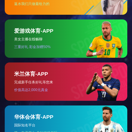
12
螺母
地址 ：江苏省南京市江宁滨江经
13
阀杆
济技术开发区润寿路6号
14
手轮
邮编 ：211162
邮箱 ：
NJHDKZF@163.com
15
铭牌
QQ 客服：2791404599
16
手轮
微信客服：13813962925
17
衬垫
18
填料
适用介质 Suitable 
适用温度 Suitable Te
注：可按要求采用其他材料
Note:Ot
CS=碳钢 AS=合金钢 SS=不锈钢 CS=Carbo
尺寸和重量表
Dimensions(mm)and W
通径 NPS
L(RF)
150
L1(BW)
300
600