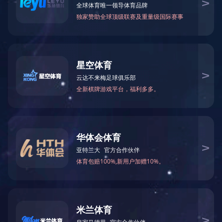
电磁阀
球阀
蝶阀
隔膜阀
闸阀
截止阀
止回阀
减压阀
安全阀
刀闸阀
上一篇：
ASCO电磁阀
疏水阀
方形闸门
呼吸阀
阻火器
过滤器
水力控制阀
大口径阀门 风门
卫生级-食品级阀门