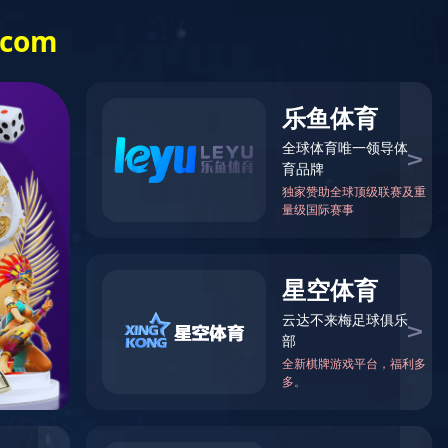
关于我们
|
开云体育·(中国)官方网站
|
开云体育·(中国)官方网站
13905143133
全国统一销售热线：
户业绩
人才招聘
开云体育·(中国)官方网
站