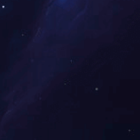
于介质温度较低、压力较高的场合，适用于需要调节流量和压力
隔断阀。
说明
于要求快速启闭的场合，一般不适用于蒸汽及温度较高的介质，
质。
明
径较大（如DN﹥600mm）及结构长度要求短，以及需要进行
≤1.0MPa的水、油品和压缩空气等介质；由于蝶阀相对于闸阀
管路系统中。
说明
用于清净介质，不宜用于含有固体颗粒和粘度较大的介质。当≤4
）；当DN＝50～400mm时，宜采用旋启式升降止回阀（在水