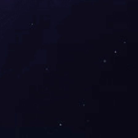
的部位，不适用于粘度大和含有固体颗粒的介
用于温度较低、粘度大的介质，也适用于带悬
流量调节及启闭要求快速的场合，一般用于温
、球阀压力损失比较大，故蝶阀适用于压力损失
0mm时，宜采用升降止回阀（仅允许安装
平和垂直管道上都可安装，如安装在垂直管道