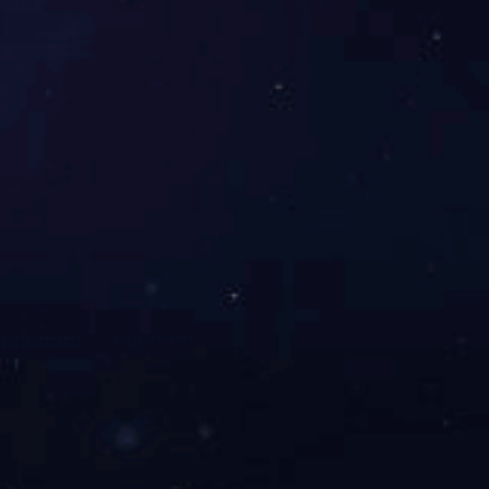
向要由下而上）；
0mm时，宜采用缓冲型止回阀；当DN＝100～400mm也可选用
可以达到42MPa，根据壳体及密封件的材质不同可适用于任何工
汽、气体、腐蚀性介质、油品、药品等。介质工作温度范围在-196
说明
工作温度小于200℃、压力小于1.0MPa的油品、水、酸性介
介质宜选堰式隔膜阀，选用堰式隔膜阀要参照它的流量特性表；
除特定要求，隔膜阀不宜用于真空管路和真空设备上。
门行业政策分析
下一篇：
隔膜阀
方,全站,APP下载
关于我们
开云体育·(中国)官方网站
|
|