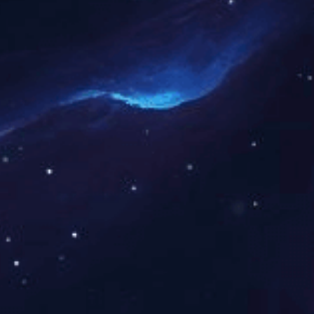
节流阀适用
质，不宜作
5
旋塞阀选型
旋塞阀适用
浮颗粒的介
6
蝶阀选型说
蝶阀适用于口
度≤
80℃、压力
要求不严的
7
止回阀选型
止回阀一般适
在水平管道上